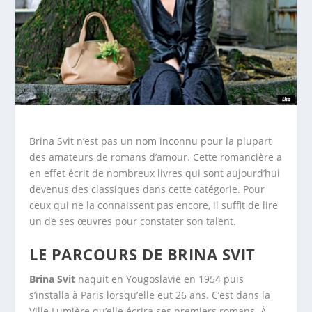
Brina Svit n’est pas un nom inconnu pour la plupart
des amateurs de romans d’amour. Cette romancière a
en effet écrit de nombreux livres qui sont aujourd’hui
devenus des classiques dans cette catégorie. Pour
ceux qui ne la connaissent pas encore, il suffit de lire
un de ses œuvres pour constater son talent.
LE PARCOURS DE BRINA SVIT
Brina Svit
naquit en Yougoslavie en 1954 puis
s’installa à Paris lorsqu’elle eut 26 ans. C’est dans la
Ville Lumière qu’elle écrira ses premiers romans. À