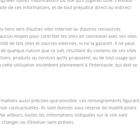
gnaler toutes modifications du site qu’il jugerait utile. L’éditeur
aite de ces informations, et de tout préjudice direct ou indirect
des liens vers d’autres sites internet ou d’autres ressources
d’aucun moyen pour contrôler les sites en connexion avec ses sites
ité de tels sites et sources externes, ni ne la garantit. Il ne peut
e quelque nature que ce soit, résultant du contenu de ces sites
ons, produits ou services qu’ils proposent, ou de tout usage qui
à cette utilisation incombent pleinement à l’internaute, qui doit se
nformations aussi précises que possible. Les renseignements figurant
 non contractuelles. Ils sont donnés sous réserve de modifications
ar ailleurs, toutes les informations indiquées sur le site sont
de changer ou d’évoluer sans préavis.